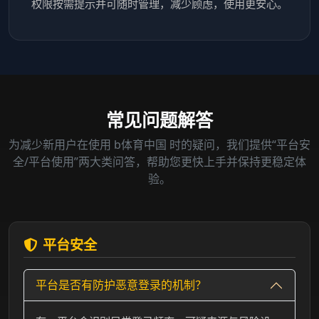
权限按需提示并可随时管理，减少顾虑，使用更安心。
常见问题解答
为减少新用户在使用 b体育中国 时的疑问，我们提供“平台安
全/平台使用”两大类问答，帮助您更快上手并保持更稳定体
验。
平台安全
平台是否有防护恶意登录的机制？