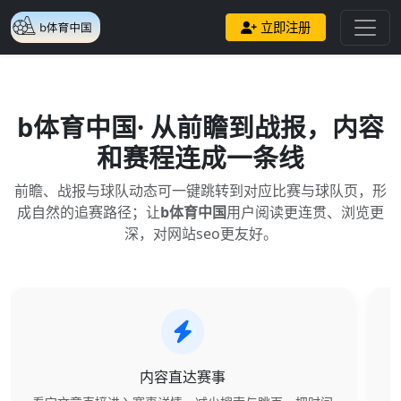
立即注册
b体育中国
· 从前瞻到战报，内容
和赛程连成一条线
前瞻、战报与球队动态可一键跳转到对应比赛与球队页，形
成自然的追赛路径；让
b体育中国
用户阅读更连贯、浏览更
深，对网站seo更友好。
内容直达赛事