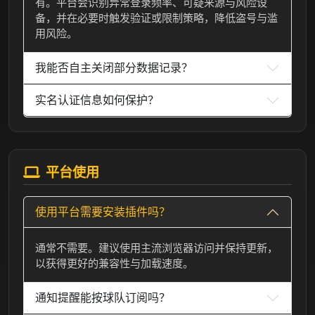
有。平台会识别异常登录频率、可疑来源与风险设
备，并在必要时触发验证或限制策略，降低盗号与滥
用风险。
我能否自主关闭部分数据记录？
实名认证信息如何保护？
平台使用
使用平台需要安装插件吗？
通常不需要。建议使用主流浏览器访问并保持更新，
以获得更好的兼容性与加载速度。
通知提醒能按球队订阅吗？