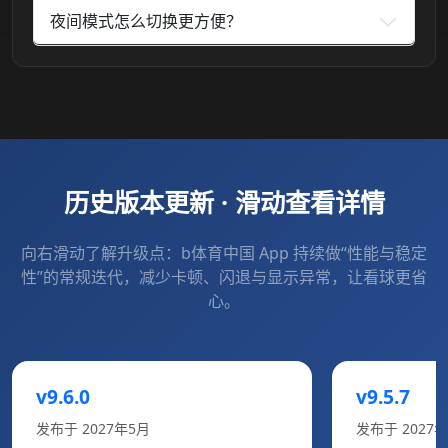
夜间模式怎么切换更方便？
历史版本更新 · 滑动查看详情
向右滑动了解升级点：b体育中国 App 持续做“性能与稳定
性”的常规迭代，减少卡顿、闪退与显示异常，让看球更省
心。
v9.6.0
v9.5.7
发布于 2027年5月
发布于 2027