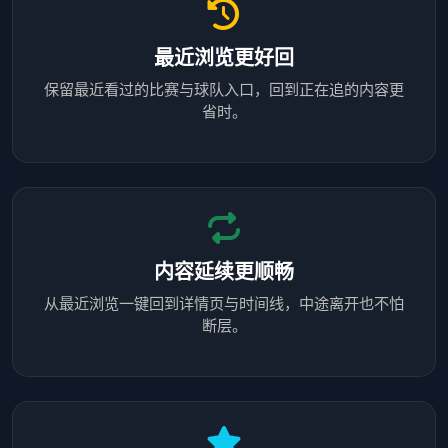
最近浏览更好回
保留最近看过的比赛与球队入口，回到正在追的内容更
省时。
内容延续更顺畅
从最近浏览一键回到详情页与时间线，中途离开也不怕
断层。