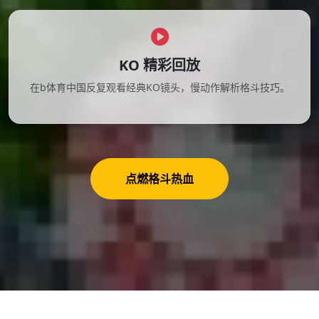
KO 精彩回放
在b体育中国反复观看经典KO镜头，慢动作解析格斗技巧。
点燃格斗热血