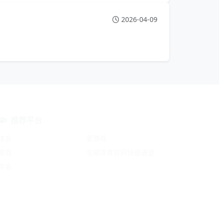
2026-04-09
推荐平台
体会
爱游戏
游戏
宝威体育官网快速通道
年会