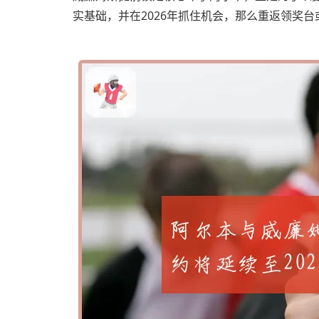
实基础，并在2026年抓住机会，那么重返领奖