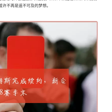
台或许不再是遥不可及的梦想。