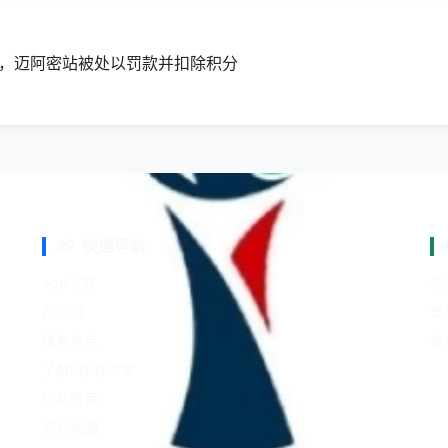
，迈阿密站被处以罚款并扣除积分
快速导航
app下载
华
专
网页版
爱
娱乐
体育焦点
金
了解b体育中国
8
隐私政策
网站地图