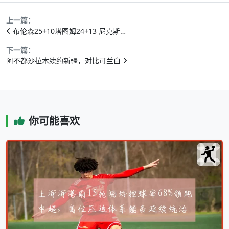
上一篇：
布伦森25+10塔图姆24+13 尼克斯…
下一篇：
阿不都沙拉木续约新疆，对比可兰白
你可能喜欢