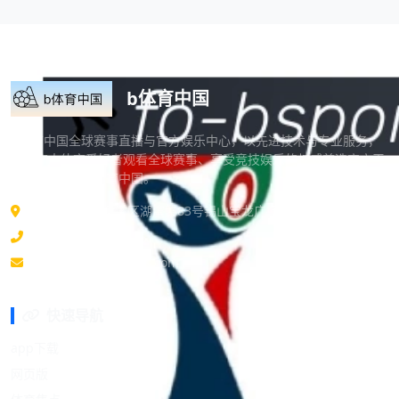
b体育中国
b体育中国全球赛事直播与官方娱乐中心，以先进技术与专业服务，
成为广大体育爱好者观看全球赛事、享受竞技娱乐的权威首选官方平
台，立即体验b体育中国。
江苏省无锡市梁溪区湖滨路83号锡山宝龙广场C栋2208室
0510-57708007
support@fo-bsports.com
快速导航
app下载
网页版