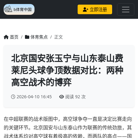
立即注册
首页
体育焦点
正文
北京国安张玉宁与山东泰山费
莱尼头球争顶数据对比：两种
高空战术的博弈
2026-04-10 16:45
阅读 92 次
在中超联赛的战术版图中，高空球争夺一直是决定比赛走向
的关键环节。北京国安与山东泰山作为联赛的传统劲旅，其
战术体系均对高空球有着极高的依赖，而两队的高点——国