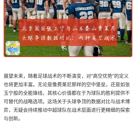
展望未来，随着足球战术的不断演变，对“高空优势”的定义
也将更加丰富。无论是像费莱尼那样的空中堡垒，还是如张
玉宁般的全能锋线，其核心价值都在于为球队的胜利提供不
可替代的战略选项。这场关于头球争顶的数据对比与战术博
弈，无疑会持续推动中超球队在战术层面进行更精细的探索
与创新。