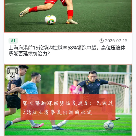
2026-07-15
#1
上海海港前15轮场均控球率68%领跑中超，高位压迫体
系能否延续统治力？