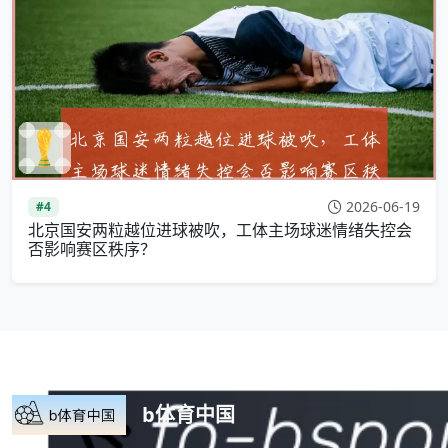
2026-06-19
#4
北京国安两粒越位进球被吹，工体主场球迷情绪失控会
否影响赛区秩序？
b体育中国