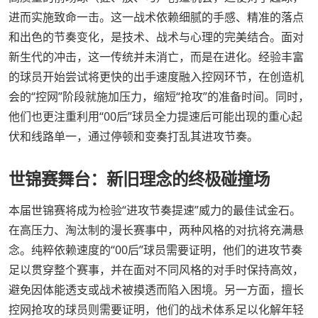
进而实施致命一击。这一战术依赖细腻的手感、精准的落点
和出色的节奏变化，是技术、战术与心理的完美结合。面对
新生代的冲击，这一传统并未消亡，而是在进化。经验丰富
的球员开始尝试将更快的出手速度融入控网环节，在创造机
会的“控网”阶段就施加压力，缩短“抢攻”的准备时间。同时，
他们也更注重利用“00后”球员全力提速后可能出现的重心起
伏和线路单一，通过停顿和变奏打乱其进攻节奏。
世锦赛舞台：新旧理念的终极碰撞场
本届世锦赛将成为检验“进攻节奏提速”威力的最佳试金石。
在高压力、淘汰制的漫长赛事中，两种风格的对抗将充满悬
念。纯粹依赖速度的“00后”球员需要证明，他们的进攻节奏
足以贯穿整个赛事，并在面对不同风格的对手时保持高效，
避免因体能透支或战术被摸透而陷入困境。另一方面，擅长
控网抢攻的球员则需要证明，他们的战术体系足以化解年轻