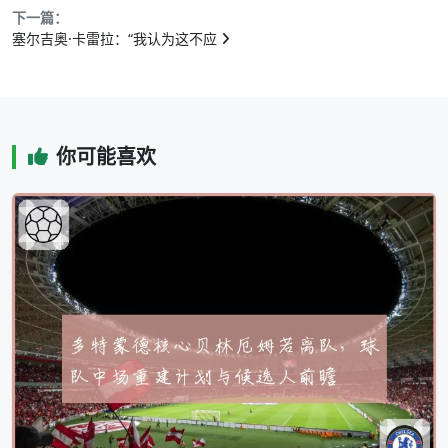
下一篇：
塞尔吉奥·卡雷拉：“我认为这不应
你可能喜欢