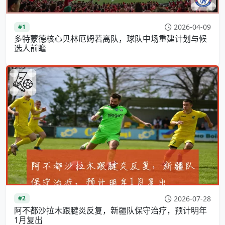
2026-04-09
#1
多特蒙德核心贝林厄姆若离队，球队中场重建计划与候
选人前瞻
2026-07-28
#2
阿不都沙拉木跟腱炎反复，新疆队保守治疗，预计明年
1月复出