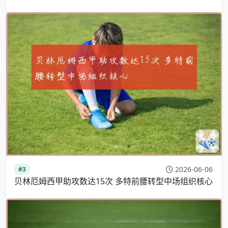
2026-06-06
#3
贝林厄姆西甲助攻数达15次 多特前腰转型中场组织核心