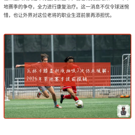
地赛季的争夺，全力进行康复治疗。这一消息不仅令球迷惋
惜，也让外界对这位老将的职业生涯前景再添担忧。