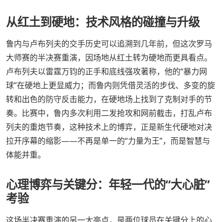
从红土到硬地：技术风格的碰撞与升级
鲁内与卢布列夫的交手历史可以追溯到几年前，但这次罗马
大师赛的半决赛重演，因场地从红土转为硬地而更具看点。
卢布列夫以雷霆万钧的正手和底线强攻著称，他的“暴力网
球”在硬地上更显威力；而鲁内则凭借灵活的步伐、多变的旋
转和出色的防守反击能力，在硬地场上找到了克制对手的节
奏。比赛中，鲁内多次利用二发抢攻和网前截击，打乱卢布
列夫的重炮节奏，这种技术上的博弈，正是新生代硬地对决
拉开序幕的缩影——不再是单一的“力量为王”，而是智慧与
体能并重。
心理博弈与关键分：年轻一代的“大心脏”
考验
这场半决赛重演的另一大亮点，是两位球员在关键分上的心