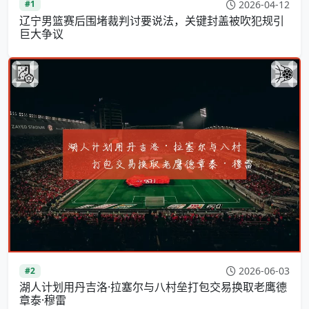
2026-04-12
#1
辽宁男篮赛后围堵裁判讨要说法，关键封盖被吹犯规引
巨大争议
2026-06-03
#2
湖人计划用丹吉洛·拉塞尔与八村垒打包交易换取老鹰德
章泰·穆雷