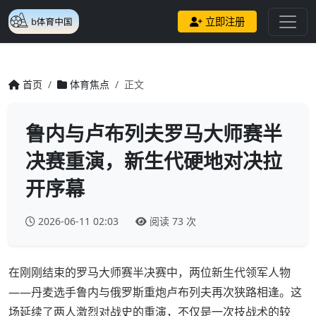
立即注册
首页
体育焦点
正文
鲁内与卢布列夫罗马大师赛半
决赛重演，新生代硬地对决拉
开序幕
2026-06-11 02:03
阅读 73 次
在刚刚结束的罗马大师赛半决赛中，两位新生代领军人物
——丹麦选手鲁内与俄罗斯重炮卢布列夫再次狭路相逢。这
场延续了两人激烈对战史的重演，不仅是一次技战术的较