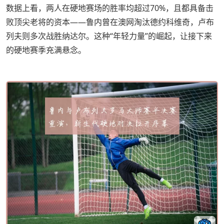
数据上看，两人在硬地赛场的胜率均超过70%，且都具备击
败顶尖老将的资本——鲁内曾在澳网淘汰德约科维奇，卢布
列夫则多次战胜纳达尔。这种“年轻力量”的崛起，让接下来
的硬地赛季充满悬念。