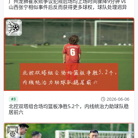
广州龙狮崔永熙争议犯规后场均上场时间骤降9分钟 vs
山西张宁相似事件后反而获得更多球权，球队处理迥异
2026-06-06
#3
北控双塔组合场均篮板净胜5.2个，内线统治力助球队稳
居前六